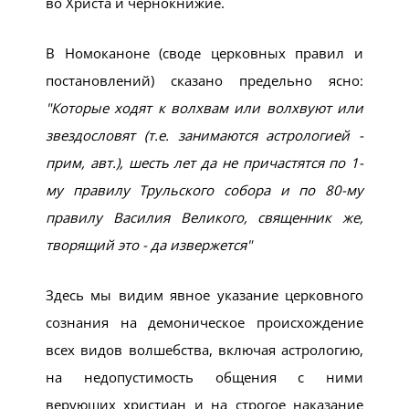
во Христа и чернокнижие.
В Номоканоне (своде церковных правил и
постановлений) сказано предельно ясно:
Которые ходят к волхвам или волхвуют или
звездословят (т.е. занимаются астрологией -
прим, авт.), шесть лет да не причастятся по 1-
му правилу Трульского собора и по 80-му
правилу Василия Великого, священник же,
творящий это - да извержется
Здесь мы видим явное указание церковного
сознания на демоническое происхождение
всех видов волшебства, включая астрологию,
на недопустимость общения с ними
верующих христиан и на строгое наказание