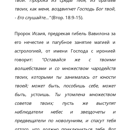
твой. Пророка из среды тебя, из братьев
твоих, как меня, воздвигнет Господь Бог твой,
- Его слушайте...
(Втор. 18:9-15).
Пророк Исаия, предрекая гибель Вавилона за
его нечестие и пагубное занятие магией и
астрологией, от имени Господа с иронией
говорит:
Оставайся же с твоими
волшебствами и со множеством чародейств
твоих, которыми ты занималась от юности
твоей; может быть, пособишь себе, может
быть, устоишь. Ты утомлена множеством
советов твоих; пусть же выступят
наблюдатели небес и звездочеты и
предвещатели по новолуниям, и спасут тебя
оттого, что должно приключиться тебе. Вот