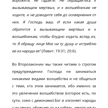
ворожите, не гадайте. Не обращайтесь к
вызывающим мертвых, и к волшебникам не
ходите, и не доводите себя до осквернения от
них. Я Господь ваш. И если какая душа
обратится к вызывающим мертвых и к
волшебникам, чтобы блудно ходить вслед их,
то Я обращу лице Мое на ту душу и истреблю
ее из народа ее
(Левит. 19:31; 20:6).
Во Второзаконии мы также читаем о строгом
предупреждении Господа не заниматься
никакими видами волшебства и не общаться
с теми, кто этим занимается, ибо именно за
это увлечение волшебством (которое есть, по
сути, союз с демонами) Бог и изгоняет народы
с их земли, обрекает их на гибель, землю же ту