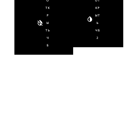
О
ОТ
ТК
КР
Р
ЫТ
Ы
Ь
ТЬ
ЧБ
Ч
2
Б