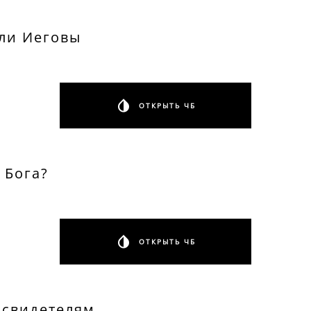
ели Иеговы
ОТКРЫТЬ ЧБ
 Бога?
ОТКРЫТЬ ЧБ
 свидетелям