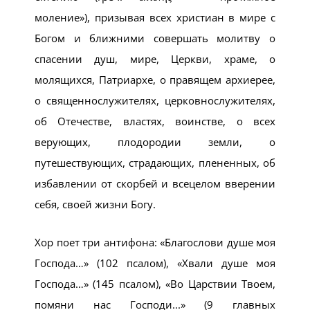
моление»), призывая всех христиан в мире с
Богом и ближними совершать молитву о
спасении душ, мире, Церкви, храме, о
молящихся, Патриархе, о правящем архиерее,
о священнослужителях, церковнослужителях,
об Отечестве, властях, воинстве, о всех
верующих, плодородии земли, о
путешествующих, страдающих, плененных, об
избавлении от скорбей и всецелом вверении
себя, своей жизни Богу.
Хор поет три антифона: «Благослови душе моя
Господа…» (102 псалом), «Хвали душе моя
Господа…» (145 псалом), «Во Царствии Твоем,
помяни нас Господи...» (9 главных