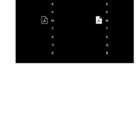
К
К
Р
Р
Ы
Ы
Т
Т
Ь
Ь
Ч
Ц
Б
В