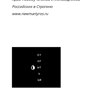
Российских в Строгино
www.newmartyros.ru
ОТ
КР
ЫТ
Ь
ЦВ