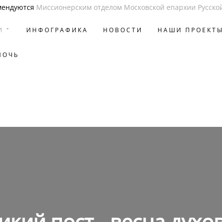
мендуются
Миссионерским отделом Московской епархии Русско
И
ИНФОГРАФИКА
НОВОСТИ
НАШИ ПРОЕКТ
МОЧЬ
икий пост - весна духо