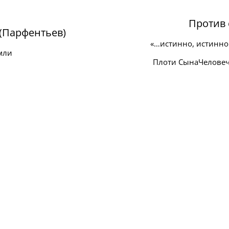
Против 
(Парфентьев)
«…истинно, истинно 
мли
Плоти СынаЧеловечес