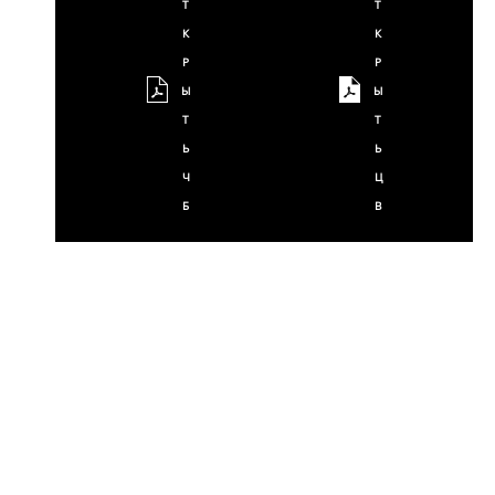
Т
Т
К
К
Р
Р
Ы
Ы
Т
Т
Ь
Ь
Ч
Ц
Б
В