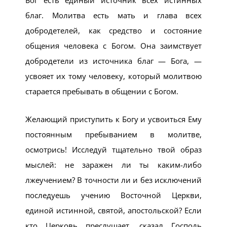
Бог есть единый источник всех истинных
благ. Молитва есть мать и глава всех
добродетелей, как средство и состояние
общения человека с Богом. Она заимствует
добродетели из источника благ — Бога, —
усвояет их тому человеку, который молитвою
старается пребывать в общении с Богом.
Желающий приступить к Богу и усвоиться Ему
постоянным пребыванием в молитве,
осмотрись! Исследуй тщательно твой образ
мыслей: не заражен ли ты каким-либо
лжеучением? В точности ли и без исключений
последуешь учению Восточной Церкви,
единой истинной, святой, апостольской? Если
кто Церковь преслушает, сказал Господь