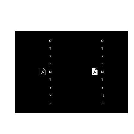
О
О
Т
Т
К
К
Р
Р
Ы
Ы
Т
Т
Ь
Ь
Ч
Ц
Б
В