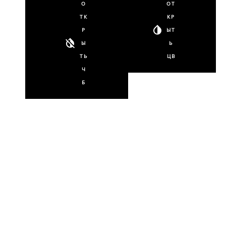
О
ОТ
ТК
КР
Р
ЫТ
Ы
Ь
ТЬ
ЦВ
Ч
Б